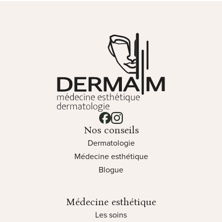
apportant un soulagement immédiat et
notre clinique est qu’ils n’entraînent aucun
une fraîcheur cutanée.
temps d’arrêt (aucun down time). Vous
pouvez retourner à vos activités
Clinique Derma M - Médecine e
quotidiennes ou au travail immédiatement
après votre rendez-vous. Une
desquamation très fine et discrète peut
survenir entre le 2e et le 5e jour,
s’estompant rapidement grâce à
l’application de votre crème hydratante.
Lien vers notre page facebook
Lien vers notre page instagram
Nos conseils
Dermatologie
Médecine esthétique
Blogue
Médecine esthétique
Les soins