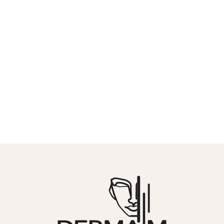
En combien de temps vais-je
observer les résultats sur mes
taches et mes rougeurs ?
Pour le coup d’éclat général et l’effet
tenseur, les bénéfices se font
remarquer environ une semaine
après la première séance.
Clinique Derma M - Médecine e
Les taches pigmentaires
s’assombrissent puis s’éliminent en 7
à 14 jours.