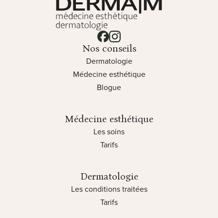
Pour les rougeurs diffuses et la
rosacée, l’amélioration se fait de
manière progressive au fil des
Lien vers notre page facebook
Lien vers notre page instagram
Nos conseils
semaines, à mesure que les petits
Dermatologie
vaisseaux scellés sont naturellement
Médecine esthétique
éliminés par l’organisme.
Blogue
Médecine esthétique
Les soins
Tarifs
Dermatologie
Les conditions traitées
Tarifs